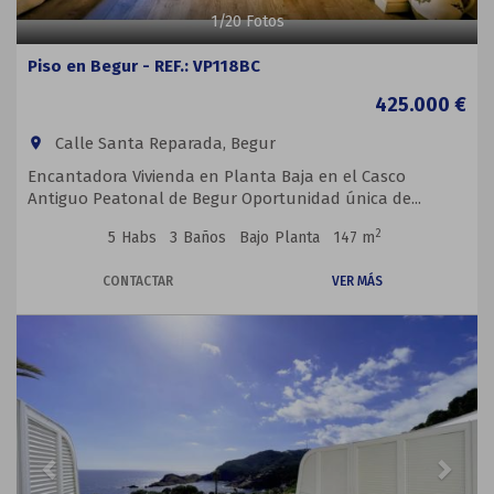
1
/
20
Fotos
Piso en Begur - REF.: VP118BC
425.000 €
Calle Santa Reparada, Begur
room
Encantadora Vivienda en Planta Baja en el Casco
Antiguo Peatonal de Begur Oportunidad única de...
2
5
Habs
3
Baños
Bajo
Planta
147 m
CONTACTAR
VER MÁS
Previous
Next