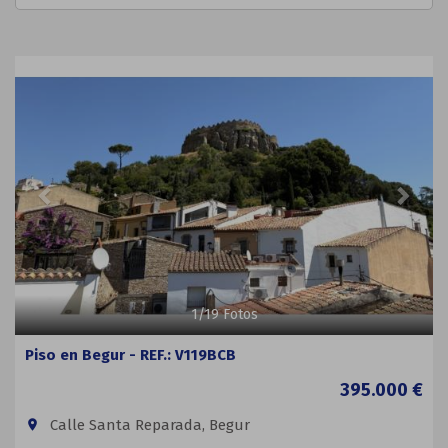
Previous
Next
1
/
19
Fotos
Piso en Begur - REF.: V119BCB
395.000 €
Calle Santa Reparada, Begur
room