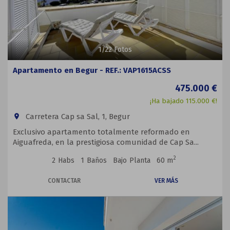
1
/
22
Fotos
Apartamento en Begur - REF.: VAP1615ACSS
475.000 €
¡Ha bajado 115.000 €!
Carretera Cap sa Sal, 1, Begur
room
Exclusivo apartamento totalmente reformado en
Aiguafreda, en la prestigiosa comunidad de Cap Sa...
2
2
Habs
1
Baños
Bajo
Planta
60 m
CONTACTAR
VER MÁS
Previous
Next