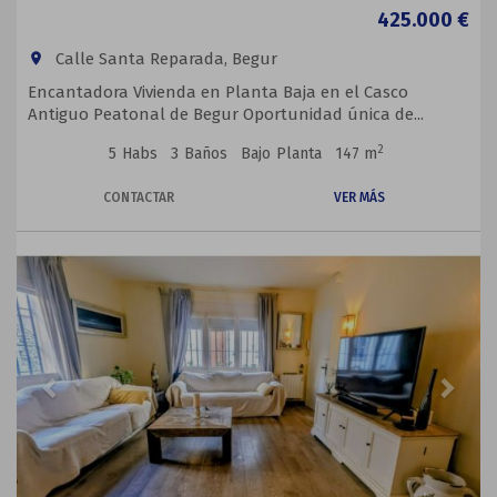
425.000 €
Calle Santa Reparada, Begur
room
Encantadora Vivienda en Planta Baja en el Casco
Antiguo Peatonal de Begur Oportunidad única de...
2
5
Habs
3
Baños
Bajo
Planta
147 m
CONTACTAR
VER MÁS
Previous
Next