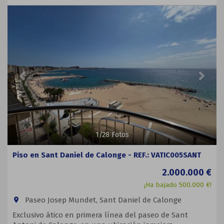
Previous
Next
1
/
28
Fotos
Piso en Sant Daniel de Calonge - REF.: VATIC005SANT
2.000.000 €
¡Ha bajado 500.000 €!
Paseo Josep Mundet, Sant Daniel de Calonge
room
Exclusivo ático en primera línea del paseo de Sant