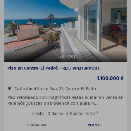
1
/
28
Fotos
Piso en Centre-El Pedró - REF.: VPL113PPORT
1.100.000 €
Calle Ametlla de Mar, 37, Centre-El Pedró
room
Piso reformado con magníficas vistas al mar en venta en
Palamós ¿Buscas una vivienda con alma m...
2
3
Habs
3
Baños
3
Planta
250 m
CONTACTAR
VER MÁS