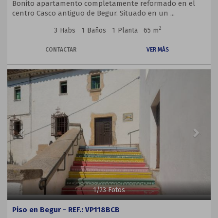
Bonito apartamento completamente reformado en el
centro Casco antiguo de Begur. Situado en un ...
2
3
Habs
1
Baños
1
Planta
65 m
CONTACTAR
VER MÁS
Previous
Next
1
/
23
Fotos
Piso en Begur - REF.: VP118BCB