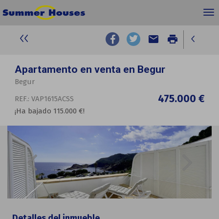
email
print
Apartamento en venta en Begur
Begur
475.000 €
REF.: VAP1615ACSS
¡Ha bajado 115.000 €!
Detalles del inmueble