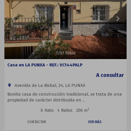
1
/
57
Fotos
Casa en LA PUNXA - REF.: VC144PALP
A consultar
Avenida de La Bisbal, 24, LA PUNXA
room
Bonita casa de construcción tradicional, se trata de una
propiedad de carácter distribuida en ...
2
6
Habs
4
Baños
206 m
CONTACTAR
VER MÁS