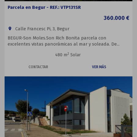
Parcela en Begur - REF.: VTP131SR
360.000 €
Calle Francesc Pi, 3, Begur
room
BEGUR-Son Moles.Son Rich Bonita parcela con
excelentes vistas panorámicas al mar y soleada. De...
2
480 m
Solar
CONTACTAR
VER MÁS
Previous
Next