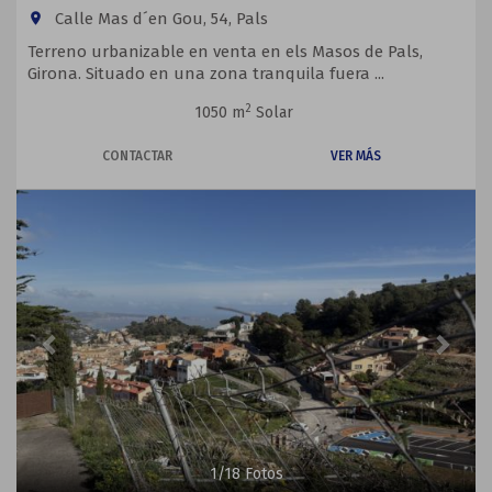
Calle Mas d´en Gou, 54, Pals
room
Terreno urbanizable en venta en els Masos de Pals,
Girona. Situado en una zona tranquila fuera ...
2
1050 m
Solar
CONTACTAR
VER MÁS
Previous
Next
1
/
18
Fotos