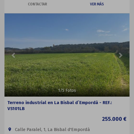
CONTACTAR
VER MÁS
Previous
Next
1
/
5
Fotos
Terreno industrial en La Bisbal d´Empordà - REF.:
VS101LB
255.000 €
Calle Paralel, 1, La Bisbal d'Empordà
room