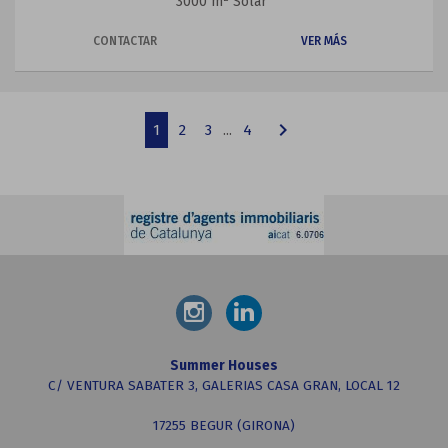
3000 m
Solar
CONTACTAR
VER MÁS
chevron_right
1
2
3
...
4
Summer Houses
C/ VENTURA SABATER 3, GALERIAS CASA GRAN, LOCAL 12
17255 BEGUR (GIRONA)