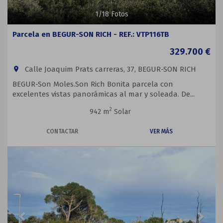
1
/
18
Fotos
Parcela en BEGUR-SON RICH - REF.: VTP116TB
329.700 €
Calle Joaquim Prats carreras, 37, BEGUR-SON RICH
room
BEGUR-Son Moles.Son Rich Bonita parcela con
excelentes vistas panorámicas al mar y soleada. De...
2
942 m
Solar
CONTACTAR
VER MÁS
Previous
Next