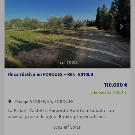
1
/
21
Fotos
Finca rústica en FORQUES - REF.: V010LB
110.000 €
¡Ha bajado 8.000 €!
Pasaje AFORES, 54, FORQUES
room
La Bisbal -Castell d Empordà Huerto arbolado con
oliveras y pozo de agua. Bonita propiedad rús...
2
8702 m
Solar