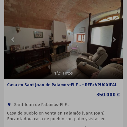
Previous
Next
1
/
21
Fotos
Casa en Sant Joan de Palamós-El F... - REF.: VPU001PAL
350.000 €
Sant Joan de Palamós-El F...
room
Casa de pueblo en venta en Palamós (Sant Joan)
Encantadora casa de pueblo con patio y vistas en...