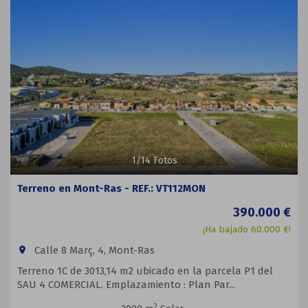
1
/
14
Fotos
Terreno en Mont-Ras - REF.: VT112MON
390.000 €
¡Ha bajado 60.000 €!
Calle 8 Març, 4, Mont-Ras
room
Terreno 1C de 3013,14 m2 ubicado en la parcela P1 del
SAU 4 COMERCIAL. Emplazamiento : Plan Par...
2