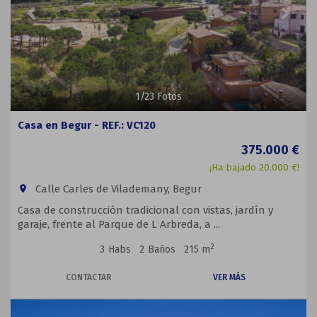
1
/
23
Fotos
Casa en Begur - REF.: VC120
375.000 €
¡Ha bajado 20.000 €!
Calle Carles de Vilademany, Begur
room
Casa de construcción tradicional con vistas, jardín y
garaje, frente al Parque de L Arbreda, a ...
2
3
Habs
2
Baños
215 m
CONTACTAR
VER MÁS
Previous
Next