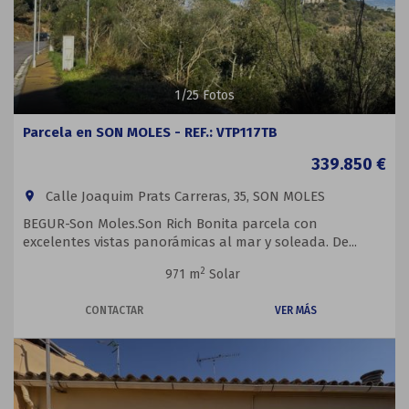
1
/
25
Fotos
Parcela en SON MOLES - REF.: VTP117TB
339.850 €
Calle Joaquim Prats Carreras, 35, SON MOLES
room
BEGUR-Son Moles.Son Rich Bonita parcela con
excelentes vistas panorámicas al mar y soleada. De...
2
971 m
Solar
CONTACTAR
VER MÁS
Previous
Next