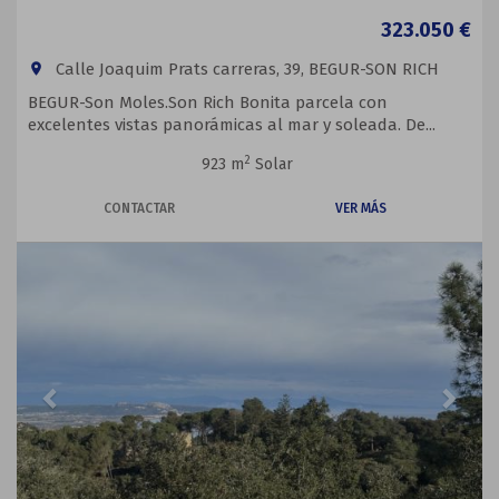
323.050 €
Calle Joaquim Prats carreras, 39, BEGUR-SON RICH
room
BEGUR-Son Moles.Son Rich Bonita parcela con
excelentes vistas panorámicas al mar y soleada. De...
2
923 m
Solar
CONTACTAR
VER MÁS
Previous
Next