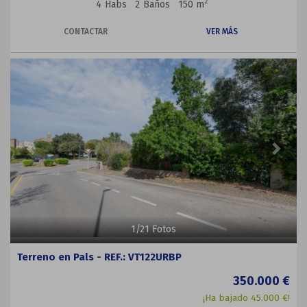
2
4
Habs
2
Baños
150 m
CONTACTAR
VER MÁS
Previous
Next
1
/
21
Fotos
Terreno en Pals - REF.: VT122URBP
350.000 €
¡Ha bajado 45.000 €!