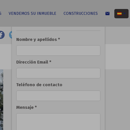
S
VENDEMOS SU INMUEBLE
CONSTRUCCIONES
email
Solicitar información del inmueble
email
print
ANTERIOR
SIGUIENTE
Nombre y apellidos *
Dirección Email *
Teléfono de contacto
Mensaje *