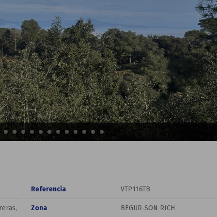
Referencia
VTP116TB
reras,
Zona
BEGUR-SON RICH