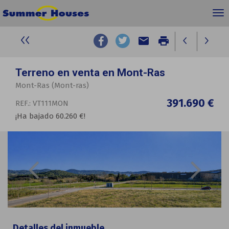
email
print
Terreno en venta en Mont-Ras
Mont-Ras (Mont-ras)
391.690 €
REF.: VT111MON
¡Ha bajado 60.260 €!
Detalles del inmueble