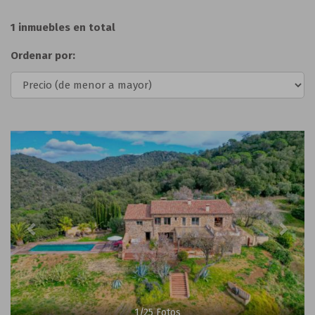
1 inmuebles en total
Ordenar por:
Previous
Next
1
/
25
Fotos