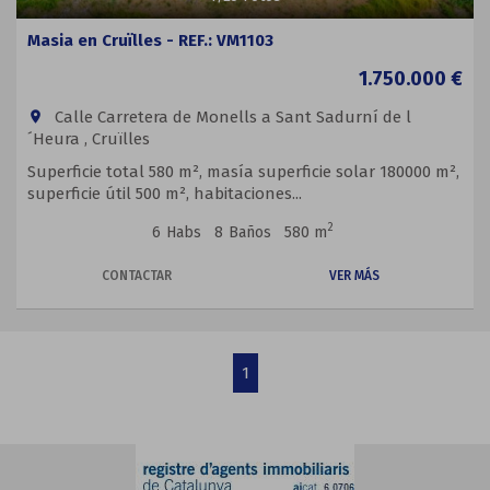
Masia en Cruïlles - REF.: VM1103
1.750.000 €
Calle Carretera de Monells a Sant Sadurní de l
room
´Heura , Cruïlles
Superficie total 580 m², masía superficie solar 180000 m²,
superficie útil 500 m², habitaciones...
2
6
Habs
8
Baños
580 m
CONTACTAR
VER MÁS
1