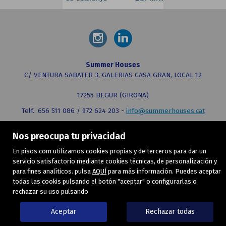
Summer Houses
C/ VENTURA SABATER 3, GALERIAS CASA GRAN, LOCAL 12
17255 BEGUR (GIRONA)
Telf.: 656 511 086 / 972 624 203 -
info@summerhouses.cat
Nos preocupa tu privacidad
MAPA WEB
AVISO LEGAL
POLÍTICA DE COOKIES
En pisos.com utilizamos cookies propias y de terceros para dar un
servicio satisfactorio mediante cookies técnicas, de personalización y
para fines analíticos. pulsa
AQUÍ
para más información. Puedes aceptar
todas las cookis pulsando el botón "aceptar" o configurarlas o
rechazar su uso pulsando
Aceptar
Rechazar todas